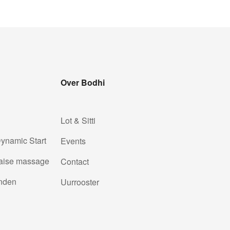
Over Bodhi
d
Lot & Sitti
ynamic Start
Events
aise massage
Contact
enden
Uurrooster