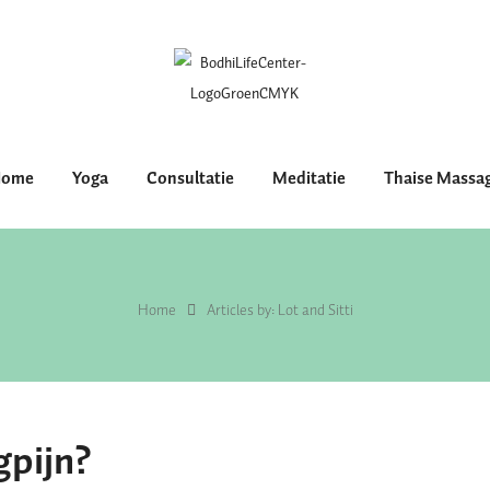
ome
Yoga
Consultatie
Meditatie
Thaise Massa
Home
Articles by: Lot and Sitti
gpijn?