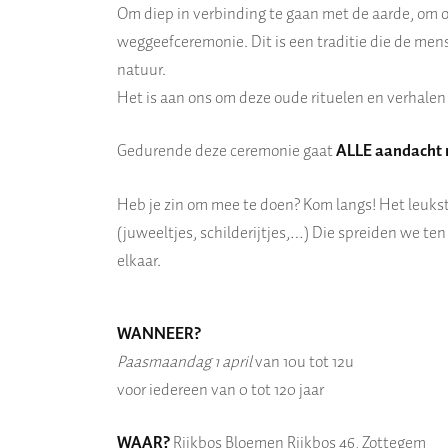
Om diep in verbinding te gaan met de aarde, om o
weggeefceremonie. Dit is een traditie die de men
natuur.
Het is aan ons om deze oude rituelen en verhalen 
Gedurende deze ceremonie gaat
ALLE aandacht 
Heb je zin om mee te doen? Kom langs! Het leukste
(juweeltjes, schilderijtjes,…) Die spreiden we te
elkaar.
WANNEER?
Paasmaandag 1 april
van 10u tot 12u
voor iedereen van 0 tot 120 jaar
WAAR?
Rijkbos Bloemen Rijkbos 46, Zottegem