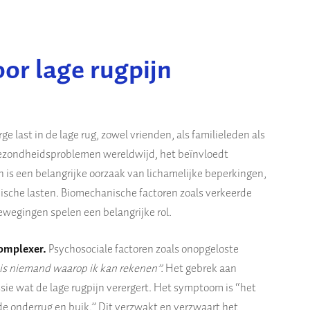
or lage rugpijn
 last in de lage rug, zowel vrienden, als familieleden als
ezondheidsproblemen wereldwijd, het beïnvloedt
n is een belangrijke oorzaak van lichamelijke beperkingen,
sche lasten. Biomechanische factoren zoals verkeerde
ewegingen spelen een belangrijke rol.
complexer.
Psychosociale factoren zoals onopgeloste
r is niemand waarop ik kan rekenen”.
Het gebrek aan
sie wat de lage rugpijn verergert. Het symptoom is “het
e onderrug en buik.” Dit verzwakt en verzwaart het