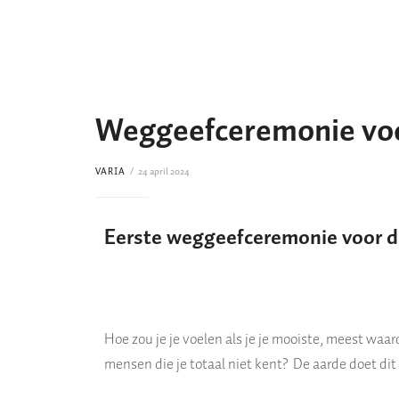
Weggeefceremonie voo
VARIA
24 april 2024
Eerste weggeefceremonie voor d
Hoe zou je je voelen als je je mooiste, meest waa
mensen die je totaal niet kent?
De aarde doet dit 