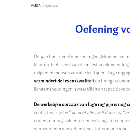
VARIA
11 juli 2024
Oefening vo
Dit jaar ben ik veel mensen tegen gekomen met erge
klanten. Het
is een van de meest voorkomende g
miljoenen mensen van alle leeftijden. Lage rugpij
vermindert de levenskwaliteit
en brengt economi
lichaamshoudingen, zwaar tillen en repetitieve b
De werkelijke oorzaak van lage rug pijn is nog 
conflicten, zijn bv.”
ik moet alles zelf doen” of ” e
ondersteuning isoleert en creëert angst en depres
vermeerderen van vet en vloeistof-opname rond d