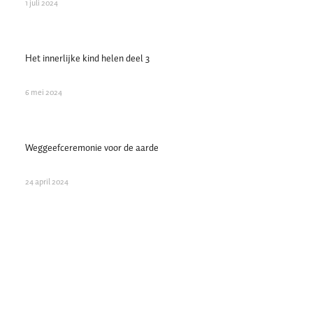
1 juli 2024
Het innerlijke kind helen deel 3
6 mei 2024
Weggeefceremonie voor de aarde
24 april 2024