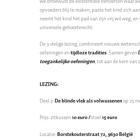
we onbewust de existentiële behoe
ften waar
we
opvoeders blij te maken, paste het kind
zich aa
neemt het kind het pad van zijn vrij wil weg, en 
universele geboorterecht.
De 3-delige lezing,
combineert
nieuwe wetensch
oefeningen en
tijdloze tradities
. Samen
geven
toegankelijke oefeningen
, tot aan de kern van
LEZING:
Deel 3:
De blinde vlek als volwassenen
op 25 me
Prijs: zitkussen
10 euro /
stoel
15 euro
Locatie:
Borstekouterstraat 72,
9630 België