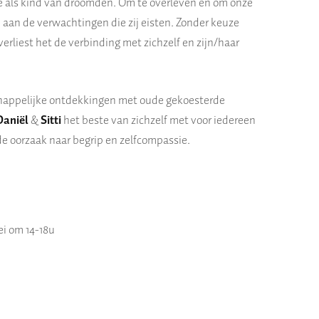
 als kind van droomden. Om te overleven en om onze
n
aan de verwachtingen die zij eis
t
en. Zonder keuze
verlies
t het
de verbinding met zichzelf
en zijn/haar
appelijke ontdekkingen met oude gekoesterde
Daniël
&
Sitti
het
beste
van zich
zelf met voor iedereen
 de oorzaak naar begrip en zelfcompassie.
i om 14-18u